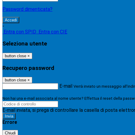
Password dimenticata?
-
Entra con SPID
Entra con CIE
Seleziona utente
button close
×
Recupero password
button close
×
E-mail
Verrà inviato un messaggio all'indi
Non hai una e-mail associata al nome utente? Effettua il reset della passw
E-mail inviata, si prega di controllare la casella di posta elettro
Errore
Chiudi