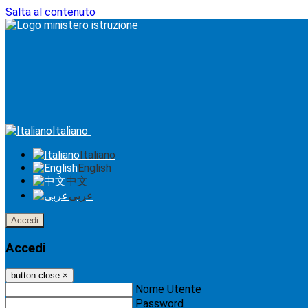
Salta al contenuto
Italiano
Italiano
English
中文
عربى
Accedi
Accedi
button close
×
Nome Utente
Password