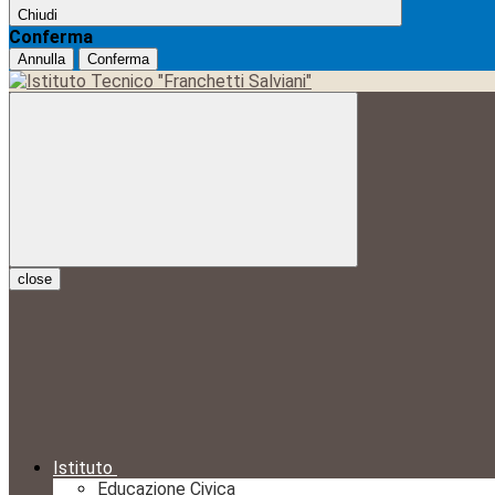
Chiudi
Conferma
Annulla
Conferma
close
Istituto
Educazione Civica