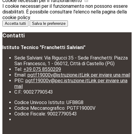
Cookie necessari per il funzionamento
I cookie necessari per il funzionamento non possono essere
disabilitati. È possibile consultare l'elenco nella pagina della
cookie policy.
Accetta tutti
Salva le preferenze
Contatti
Istituto Tecnico "Franchetti Salviani"
Sede Salviani: Via Rigucci 35 - Sede Franchetti: Piazza
San Francesco, 1 - 06012, Città di Castello (PG)
Tel:
+39 075 8550209
Email:
pgtf19000v@istruzione.it
Link per inviare una mail
PEC:
pgtf19000v@pec.istruzione.it
Link per inviare una
mail
C.F.: 90027790543
Codice Univoco Istituto: UFB8G8
Codice Meccanografico: PGTF19000V
Codice Fiscale: 90027790543