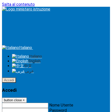
Salta al contenuto
Italiano
Italiano
English
中文
عربى
Accedi
Accedi
button close
×
Nome Utente
Password