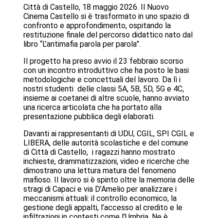
Città di Castello, 18 maggio 2026. Il Nuovo
Cinema Castello si è trasformato in uno spazio di
confronto e approfondimento, ospitando la
restituzione finale del percorso didattico nato dal
libro “L’antimafia parola per parola”.
Il progetto ha preso avvio il 23 febbraio scorso
con un incontro introduttivo che ha posto le basi
metodologiche e concettuali del lavoro. Da lì i
nostri studenti delle classi 5A, 5B, 5D, 5G e 4C,
insieme ai coetanei di altre scuole, hanno avviato
una ricerca articolata che ha portato alla
presentazione pubblica degli elaborati.
Davanti ai rappresentanti di UDU, CGIL, SPI CGIL e
LIBERA, delle autorità scolastiche e del comune
di Città di Castello, i ragazzi hanno mostrato
inchieste, drammatizzazioni, video e ricerche che
dimostrano una lettura matura del fenomeno
mafioso. Il lavoro si è spinto oltre la memoria delle
stragi di Capaci e via D’Amelio per analizzare i
meccanismi attuali: il controllo economico, la
gestione degli appalti, l’accesso al credito e le
infiltrazioni in contesti come l’Umbria. Ne è