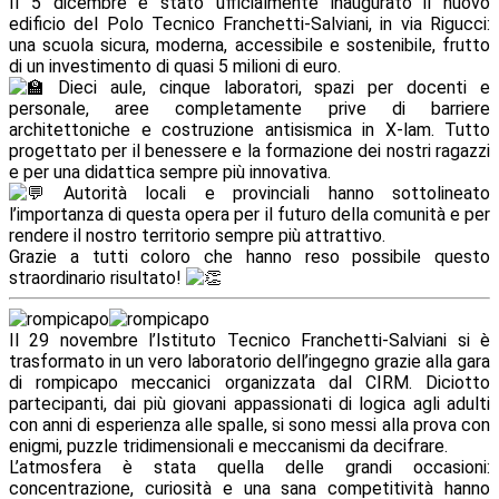
Il 5 dicembre è stato ufficialmente inaugurato il nuovo
edificio del Polo Tecnico Franchetti-Salviani, in via Rigucci:
una scuola sicura, moderna, accessibile e sostenibile, frutto
di un investimento di quasi 5 milioni di euro.
Dieci aule, cinque laboratori, spazi per docenti e
personale, aree completamente prive di barriere
architettoniche e costruzione antisismica in X-lam. Tutto
progettato per il benessere e la formazione dei nostri ragazzi
e per una didattica sempre più innovativa.
Autorità locali e provinciali hanno sottolineato
l’importanza di questa opera per il futuro della comunità e per
rendere il nostro territorio sempre più attrattivo.
Grazie a tutti coloro che hanno reso possibile questo
straordinario risultato!
Il 29 novembre l’Istituto Tecnico Franchetti-Salviani si è
trasformato in un vero laboratorio dell’ingegno grazie alla gara
di rompicapo meccanici organizzata dal CIRM.
Diciotto
partecipanti, dai più giovani appassionati di logica agli adulti
con anni di esperienza alle spalle, si sono messi alla prova con
enigmi, puzzle tridimensionali e meccanismi da decifrare.
L’atmosfera è stata quella delle grandi occasioni:
concentrazione, curiosità e una sana competitività hanno