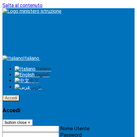
Salta al contenuto
Italiano
Italiano
English
中文
عربى
Accedi
Accedi
button close
×
Nome Utente
Password