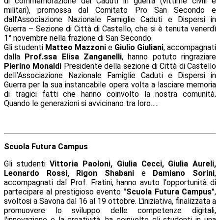
di commemorazione dei Caduti in guerra (vittime civili e
militari), promossa dal Comitato Pro San Secondo e
dall’Associazione Nazionale Famiglie Caduti e Dispersi in
Guerra – Sezione di Città di Castello, che si è tenuta venerdì
1° novembre nella frazione di San Secondo.
Gli studenti
Matteo Mazzoni
e
Giulio Giuliani
, accompagnati
dalla
Prof.ssa Elisa
Zanganelli
, hanno potuto ringraziare
Pierino Monaldi
Presidente della sezione di Città di Castello
dell’Associazione Nazionale Famiglie Caduti e Dispersi in
Guerra per la sua instancabile opera volta a lasciare memoria
di tragici fatti che hanno coinvolto la nostra comunità.
Quando le generazioni si avvicinano tra loro…..
Scuola Futura Campus
Gli studenti
Vittoria Paoloni, Giulia Cecci, Giulia Aureli,
Leonardo Rossi, Rigon Shabani
e
Damiano Sorini
,
accompagnati dal Prof. Fratini, hanno avuto l'opportunità di
partecipare al prestigioso evento
"Scuola Futura Campus"
,
svoltosi a Savona dal 16 al 19 ottobre. L'iniziativa, finalizzata a
promuovere lo sviluppo delle competenze digitali,
l'innovazione e la creatività, ha coinvolto gli studenti in una