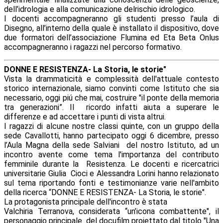
dell’idrologia e alla comunicazione delrischio idrologico.
I docenti accompagneranno gli studenti presso l’aula di
Disegno, all’interno della quale è installato il dispositivo, dove
due formatori dell’associazione Flumina ed Eta Beta Onlus
accompagneranno i ragazzi nel percorso formativo.
DONNE E RESISTENZA- La Storia, le storie"
Vista la drammaticità e complessità dell'attuale contesto
storico internazionale, siamo convinti come Istituto che sia
necessario, oggi piú che mai, costruire "il ponte della memoria
tra generazioni”. Il ricordo infatti aiuta a superare le
differenze e ad accettare i punti di vista altrui.
I ragazzi di alcune nostre classi quinte, con un gruppo della
sede Cavallotti, hanno partecipato oggi 6 dicembre, presso
l’Aula Magna della sede Salviani del nostro Istituto, ad un
incontro avente come tema l'importanza del contributo
femminile durante la Resistenza. Le docenti e ricercatrici
universitarie Giulia Cioci e Alessandra Lorini hanno relazionato
sul tema riportando fonti e testimonianze varie nell'ambito
della ricerca “DONNE E RESISTENZA- La Storia, le storie".
La protagonista principale dell'incontro è stata
Valchiria Terranova, considerata “un’icona combattente", il
personaggio principale del docufilm proiettato dal titolo "Una