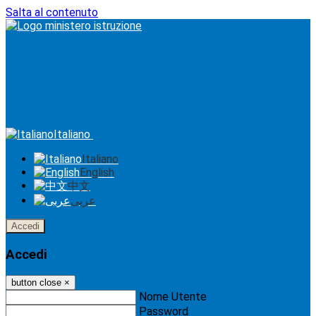
Salta al contenuto
Italiano
Italiano
English
中文
عربى
Accedi
Accedi
button close
×
Nome Utente
Password