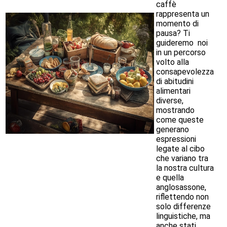
caffè
rappresenta un
momento di
pausa?
Ti
guideremo noi
in un percorso
volto alla
consapevolezza
di abitudini
alimentari
diverse,
mostrando
come queste
generano
espressioni
legate al cibo
che variano tra
la nostra cultura
e quella
anglosassone,
riflettendo non
solo differenze
linguistiche, ma
anche stati