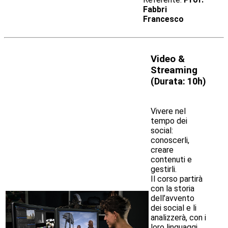
Fabbri
Francesco
Video &
Streaming
(
Durata: 10h)
Vivere nel
tempo dei
social:
conoscerli,
creare
contenuti e
gestirli.
Il corso partirà
con la storia
dell’avvento
dei social e li
analizzerà, con i
loro linguaggi,