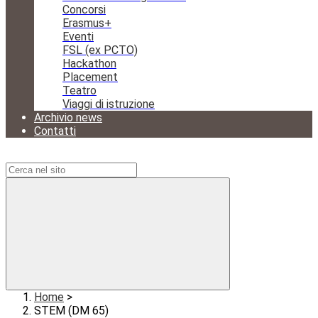
Concorsi
Erasmus+
Eventi
FSL (ex PCTO)
Hackathon
Placement
Teatro
Viaggi di istruzione
Archivio news
Contatti
Campo di ricerca per le pagine del sito
Home
>
STEM (DM 65)