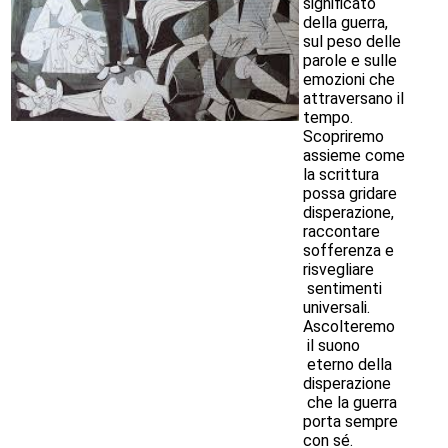
significato
della guerra,
sul peso delle
parole e sulle
emozioni che
attraversano il
tempo.
Scopriremo
assieme come
la scrittura
possa gridare
disperazione,
raccontare
sofferenza e
risvegliare
sentimenti
universali.
Ascolteremo
il suono
eterno della
disperazione
che la guerra
porta sempre
con sé.