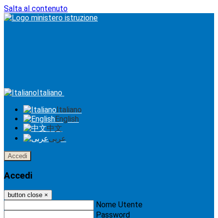
Salta al contenuto
Italiano
Italiano
English
中文
عربى
Accedi
Accedi
button close
×
Nome Utente
Password