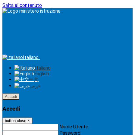
Salta al contenuto
Italiano
Italiano
English
中文
عربى
Accedi
Accedi
button close
×
Nome Utente
Password