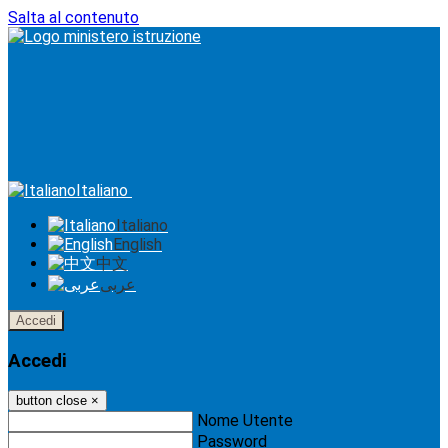
Salta al contenuto
Italiano
Italiano
English
中文
عربى
Accedi
Accedi
button close
×
Nome Utente
Password